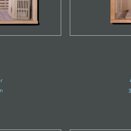
r
en
3