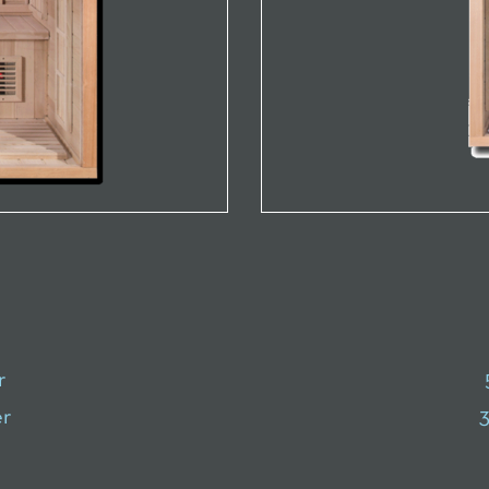
r
er
3